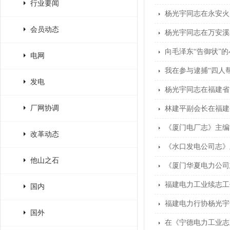
行业要闻
杨光宇同志在永安火
会员动态
杨光宇同志在万安溪
向毛泽东“告御状”
电网
我在参与逮捕“四人
发电
杨光宇同志在福建省
厂网协调
林建平副会长在福建
《厦门电厂志》主编
改革动态
《水口发电公司志》
他山之石
《厦门华夏电力公司
福建电力工业续志工
国内
福建电力行协杨光宇
国外
在《宁德电力工业志》