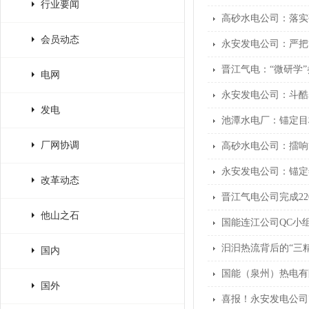
行业要闻
高砂水电公司：落实
会员动态
永安发电公司：严把
晋江气电：“微研学
电网
永安发电公司：斗酷
发电
池潭水电厂：锚定目
厂网协调
高砂水电公司：擂响“
永安发电公司：锚定
改革动态
晋江气电公司完成2
他山之石
国能连江公司QC小
汩汩热流背后的“三
国内
国能（泉州）热电有
国外
喜报！永安发电公司