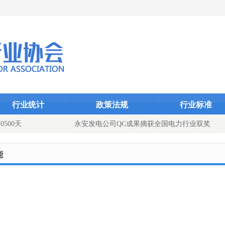
Dcms_indexID}
Dcms_index
Dcms_
行业统计
政策法规
行业标准
500天
永安发电公司QC成果摘获全国电力行业双奖
添动能（图文）
能