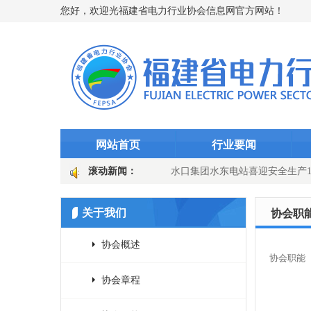
您好，欢迎光福建省电力行业协会信息网官方网站！
网站首页
行业要闻
 筑牢迎峰度夏“智能防线”（图文)
滚动新闻：
水口集团水东电站喜迎安全生产10
 迎峰而上护良田
国网长汀县供电公司：主变换“心”提质效 乡镇电网
关于我们
协会职
协会概述
协会职能
协会章程