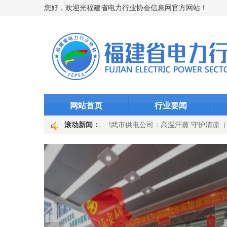
您好，欢迎光福建省电力行业协会信息网官方网站！
网站首页
行业要闻
度度关爱”护光明
滚动新闻：
国网邵武市供电公司：高温汗蒸 守护清凉（图文
响百日攻坚号角 党建引领供电可靠性提升