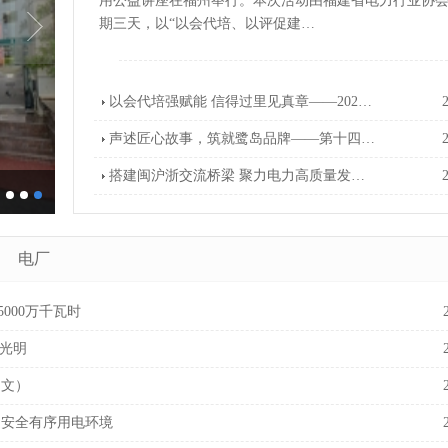
用公益讲座在福州举行。本次活动由福建省电力行业协
期三天，以“以会代培、以评促建…
以会代培强赋能 信得过里见真章——202…
声述匠心故事，筑就鹭岛品牌——第十四…
搭建闽沪浙交流桥梁 聚力电力高质量发…
电厂
000万千瓦时
护光明
图文）
造安全有序用电环境