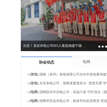
出征！龙岩供电公司803人紧急驰援宁德 …
电网
协会动态
[发电]
国能（泉州）热电有限公司光伏年发电量突破5
[发电]
永安发电公司：迎峰度夏显担当 “度度关爱”
[电网]
国网邵武市供电公司：高温汗蒸 守护清凉（
[电网]
国网华安县供电公司：精准亮剑反窃查违 营