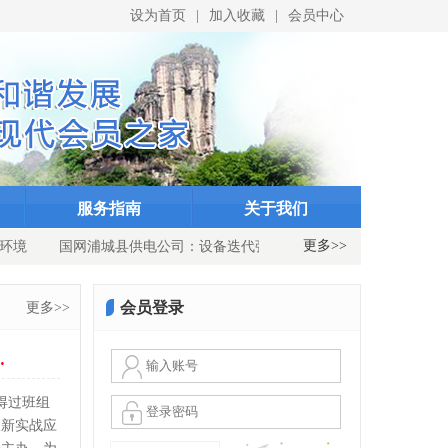
设为首页
|
加入收藏
|
会员中心
ID}
indexID}
服务指南
关于我们
更多>>
国网浦城县供电公司：设备迭代强电网 迎峰度夏护清凉
国网光泽
会员登录
更多>>
…
信得过班组
查新实战应