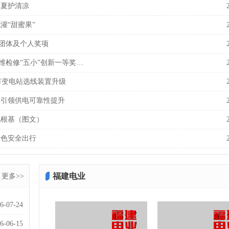
度夏护清凉
灌“甜蜜果”
团体及个人奖项
维检修“五小”创新一等奖…
市变电站选线装置升级
建引领供电可靠性提升
电根基（图文）
绿色安全出行
福建电业
更多>>
6-07-24
6-06-15