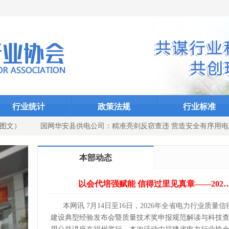
1
2
3
Dcms_indexID}
Dcms_index
Dcms_
行业统计
政策法规
行业标准
）
国网华安县供电公司：精准亮剑反窃查违 营造安全有序用电环境
本部动态
以会代培强赋能 信得过里见真章——202
本网讯 7月14日至16日，2026年全省电力行业质量
建设典型经验发布会暨质量技术奖申报规范解读与科技