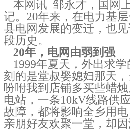
本网讯 邹永才，国网
记。20年来，在电力基
县电网发展的变迁，也见
段历史。
20
年，电网由弱到强
1999
年夏天，外出求学
刻的是堂叔娶媳妇那天，
吩咐我到店铺多买些蜡烛
电站，一条10kV线路
故障，都将影响全乡用电
亲朋好友欢聚一堂，却因