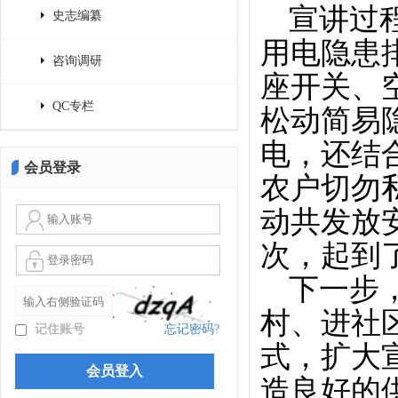
宣讲过
史志编纂
用电隐患
咨询调研
座开关、
QC专栏
松动简易
电，还结
会员登录
农户切勿
动共发放安
次，起到
下一步
村、进社
记住账号
忘记密码?
式，扩大
造良好的