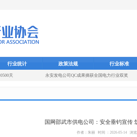
Dcms_indexID}
Dcms_index
Dcms_
行业统计
政策法规
行业标准
500天
永安发电公司QC成果摘获全国电力行业双奖
添动能（图文）
国网邵武市供电公司：安全垂钓宣传 
作者：朱丽 时间 ：2026-05-14 浏览