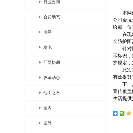
行业要闻
本网
会员动态
公司金坑
给每一位
电网
在现
全防护距
发电
针对
示标识，
厂网协调
护规定，
此次
有效提升
改革动态
下一
宣传覆盖
他山之石
生活提供
国内
国外