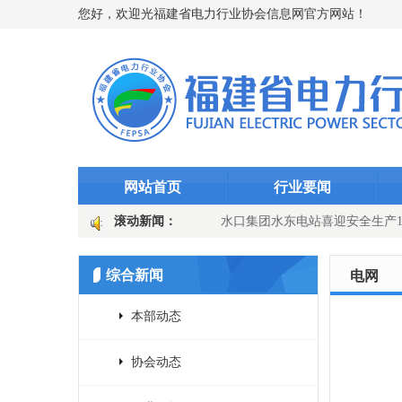
您好，欢迎光福建省电力行业协会信息网官方网站！
网站首页
行业要闻
 筑牢迎峰度夏“智能防线”（图文)
滚动新闻：
水口集团水东电站喜迎安全生产10
 迎峰而上护良田
国网长汀县供电公司：主变换“心”提质效 乡镇电网
综合新闻
电网
本部动态
协会动态