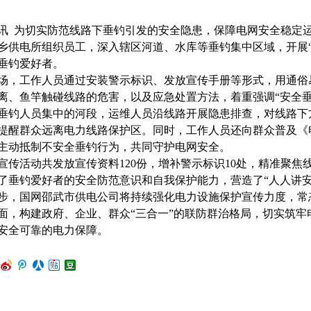
讯 为切实防范线路下垂钓引发的安全隐患，保障电网安全稳定
乡供电所组织员工，深入辖区河道、水库等垂钓集中区域，开展
垂钓爱好者。
场，工作人员通过安装警示标识、发放宣传手册等形式，用通俗
离、鱼竿触碰线路的危害，以及应急处置方法，着重强调“安全垂
垂钓人员集中的河段，运维人员沿线路开展隐患排查，对线路下
提醒群众远离电力线路保护区。同时，工作人员还向群众普及《
主动抵制不安全垂钓行为，共同守护电网安全。
宣传活动共发放宣传资料120份，增补警示标识10处，精准聚
了垂钓爱好者的安全防范意识和自我保护能力，营造了“人人讲安
步，国网邵武市供电公司将持续强化电力设施保护宣传力度，常
面，构建政府、企业、群众“三合一”的联防群治格局，切实筑
安全可靠的电力保障。