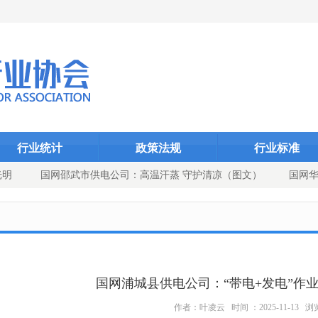
Dcms_indexID}
Dcms_index
Dcms_
行业统计
政策法规
行业标准
光明
国网邵武市供电公司：高温汗蒸 守护清凉（图文）
国网华
角 党建引领供电可靠性提升
国网浦城县供电公司：“带电+发电”作
作者：叶凌云 时间 ：2025-11-13 浏