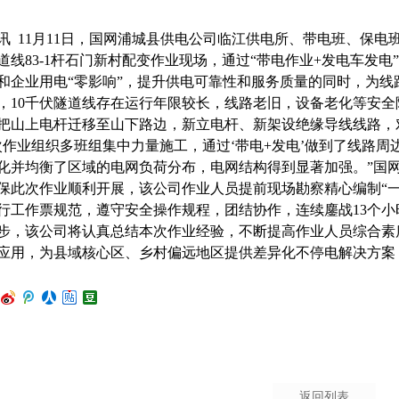
讯 11月11日，国网浦城县供电公司临江供电所、带电班、保
隧道线83-1杆石门新村配变作业现场，通过“带电作业+发电车发
和企业用电“零影响”，提升供电可靠性和服务质量的同时，为线
，10千伏隧道线存在运行年限较长，线路老旧，设备老化等安
把山上电杆迁移至山下路边，新立电杆、新架设绝缘导线线路，
次作业组织多班组集中力量施工，通过‘带电+发电’做到了线路周边
化并均衡了区域的电网负荷分布，电网结构得到显著加强。”国
保此次作业顺利开展，该公司作业人员提前现场勘察精心编制“
行工作票规范，遵守安全操作规程，团结协作，连续鏖战13个小
步，该公司将认真总结本次作业经验，不断提高作业人员综合素质
应用，为县域核心区、乡村偏远地区提供差异化不停电解决方案
返回列表