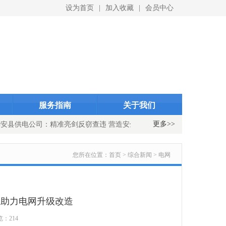
设为首页
|
加入收藏
|
会员中心
ID}
indexID}
服务指南
关于我们
更多>>
安县供电公司：精准亮剑反窃查违 营造安全有序用电环境
国网浦城
您所在位置：
首页 > 综合新闻 > 电网
业助力电网升级改造
览：214