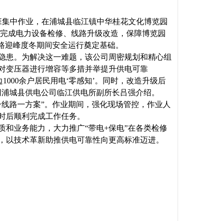
电班集中作业，在浦城县临江镇中华桂花文化博览园
电”完成电力设备检修、线路升级改造，保障博览园
路迎峰度冬期间安全运行奠定基础。
全隐患。为解决这一难题，该公司周密规划和精心组
对变压器进行增容等多措并举提升供电可靠
1000余户居民用电‘零感知’。同时，改造升级后
网浦城县供电公司临江供电所副所长吕强介绍。
一线路一方案”。作业期间，强化现场管控，作业人
时后顺利完成工作任务。
和业务能力，大力推广“带电+保电”在各类检修
，以技术革新助推供电可靠性向更高标准迈进。