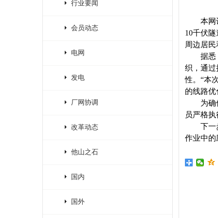
行业要闻
本网
会员动态
10千伏
周边居民
电网
据悉
织，通过
发电
性。“本
的线路优
厂网协调
为确
员严格执
下一
改革动态
作业中的
他山之石
国内
国外