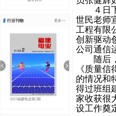
员张健辉
４日下午
世民老师
行业刊物
更多>>
工程有限
创新驱动
公司通信
随后，协
《质量信
的情况和
得过班组
家收获很
2025福建电业第2期
2025福建电业第1期
设工作奠