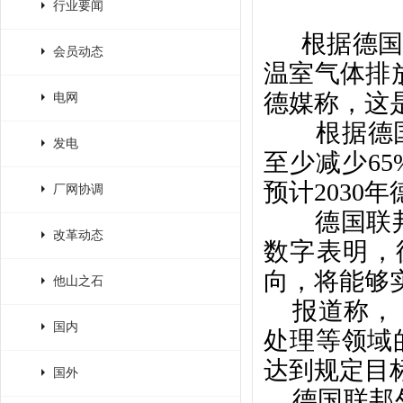
行业要闻
根据德国联
会员动态
温室气体排放
德媒称，这是
电网
根据德国《
发电
至少减少65
预计2030
厂网协调
德国联邦经
改革动态
数字表明，
向，将能够实
他山之石
报道称，
国内
处理等领域
达到规定目
国外
德国联邦