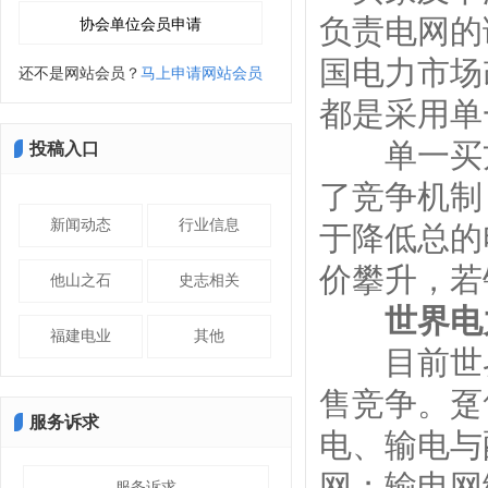
负责电网的
国电力市场
还不是网站会员？
马上申请网站会员
都是采用单
单一买方
投稿入口
了竞争机制
新闻动态
行业信息
于降低总的
价攀升，若
他山之石
史志相关
世界电
福建电业
其他
目前世界
售竞争。趸
服务诉求
电、输电与
网；输电网
服务诉求