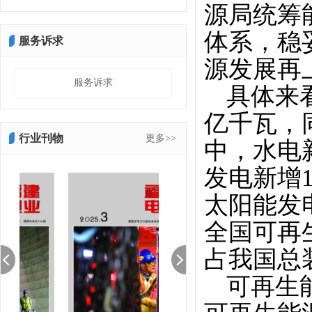
源局统筹
体系，稳
服务诉求
源发展再
服务诉求
具体来
亿千瓦，
行业刊物
更多>>
中，水电新
发电新增1
太阳能发
全国可再生
占我国总装
可再生