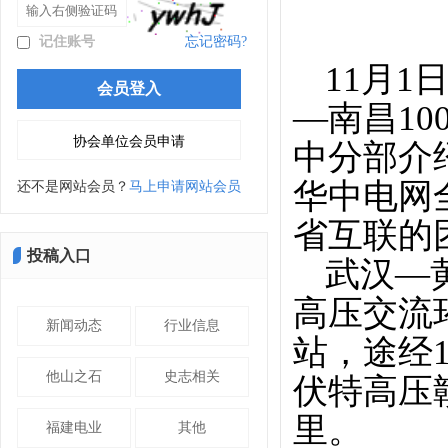
记住账号
忘记密码?
11月1
—南昌1
中分部介
华中电网
还不是网站会员？
马上申请网站会员
省互联的
投稿入口
武汉—
高压交流
新闻动态
行业信息
站，途经1
他山之石
史志相关
伏特高压赣
里。
福建电业
其他