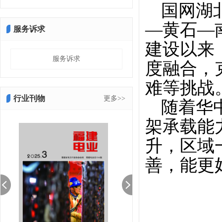
国网湖
—黄石—南
服务诉求
建设以来
服务诉求
度融合，
难等挑战
行业刊物
更多>>
随着华
架承载能
升，区域
善，能更